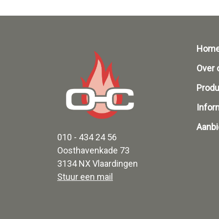
Hom
Over 
Prod
Infor
Aanbi
010 - 434 24 56
Oosthavenkade 73
3134 NX Vlaardingen
Stuur een mail