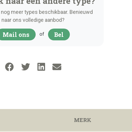
k naar een andere type?
nog meer types beschikbaar. Benieuwd
naar ons volledige aanbod?
Mail ons
Bel
of
MERK