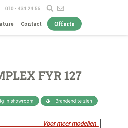
010 - 434 24 56
Offerte
ature
Contact
MPLEX FYR 127
g in showroom
Brandend te zien
 meer modellen