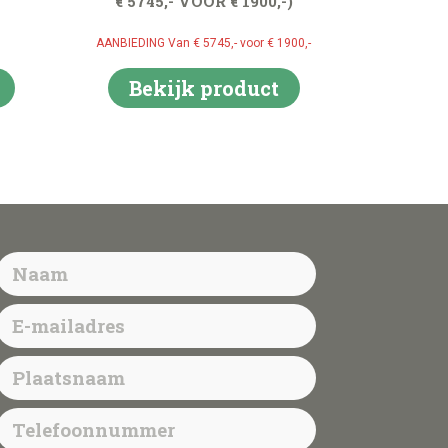
€ 5745,- VOOR € 1900,-)
AANBIEDING Van € 5745,- voor € 1900,-
Bekijk product