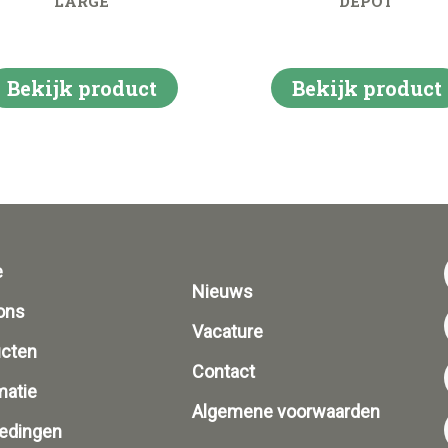
LARGE
DEPOT
Bekijk product
Bekijk product
e
Nieuws
ons
Vacature
ucten
Contact
matie
Algemene voorwaarden
edingen