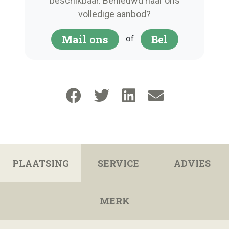
beschikbaar. Benieuwd naar ons
volledige aanbod?
Mail ons
Bel
of
PLAATSING
SERVICE
ADVIES
MERK