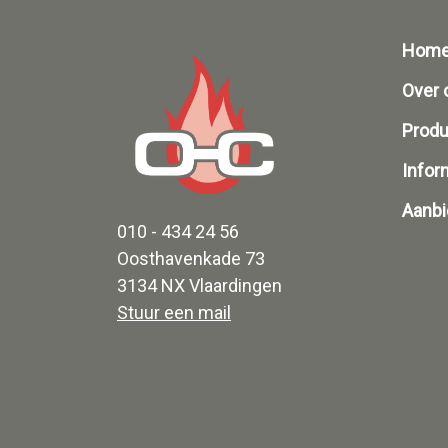
Hom
Over 
Prod
Infor
Aanbi
010 - 434 24 56
Oosthavenkade 73
3134 NX Vlaardingen
Stuur een mail