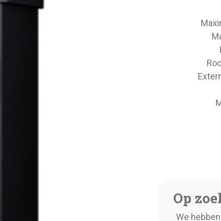
Maxi
Ma
Roo
Exter
M
Op zoe
We hebben 