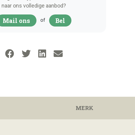
naar ons volledige aanbod?
Mail ons
Bel
of
MERK